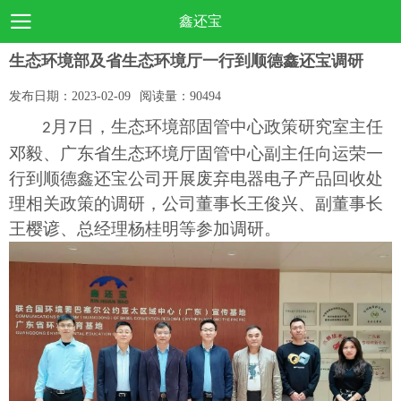
鑫还宝
生态环境部及省生态环境厅一行到顺德鑫还宝调研
发布日期：
2023-02-09
阅读量：
90494
月
日，生态环境部
固管中心
政策研究
室
主任
2
7
邓毅
、广东省
生态环境厅
固管中心
副
主任向运荣一
行到
顺德鑫还宝
公司开展废弃电器电子产品
回收处
理相关政策的
调研，公司董事长王俊兴、副董事长
王樱谚、总经理杨桂明等
参加调研
。