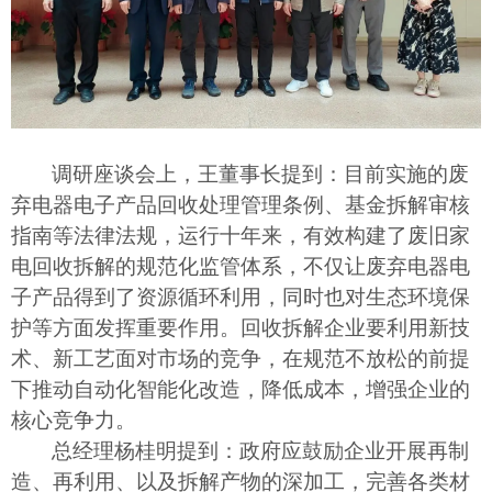
调研
座谈会上，王董事长提到：目前实施的废
弃电器电子产品回收处理管理条例、基金拆解审核
指南等法律法规，运行十年来，有效构建了废旧家
电回收拆解的规范化监管体系，不仅让废弃电器电
子产品得到了资源循环利用，同时也对生态环境保
护等方面发挥重要作用。
回收
拆解企业要利用新技
术
、
新工艺面对市场的
竞争，在规范不放松的前提
下推动自动化智能化改造，降低成本，增强企业的
核心竞争力。
总经理杨桂明提到：
政府
应
鼓励企业开展再制
造、再利用
、以及
拆解
产物的
深加工，
完善各类材