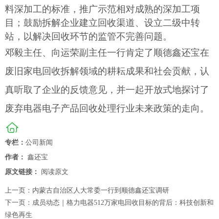
料深加工的标准，推广示范相对成熟的深加工项
目
；
鼓励拆解企业建立回收渠道、设立二级中转
站，以解决回收环节的监管不完善问题。
邓毅
主任
、向运荣
副
主任一行
肯定了
顺德鑫还宝在
废旧家电回收拆解领域的
耕耘成果
和社会贡献，
认
真
听取了
企业的反馈意见，并一起开放式地探讨了
废弃电器电子产品回收处理行业未来政策的走向。
专栏：
公司新闻
作者：
鑫还宝
原文链接：
阅读原文
上一页：
内蒙古自治区人大常委一行到顺德鑫还宝调研
下一页：
成员动态｜格力电器512万家电回收目标的背后：科技创新和
绿色再生