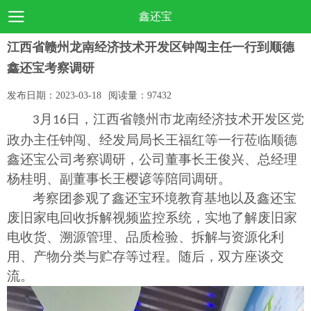
鑫还宝
江西省赣州龙南经济技术开发区钟闯主任一行到顺德
鑫还宝考察调研
发布日期：
2023-03-18
阅读量：
97432
月
日，
江西省赣州市龙南
经济技术开发区党
3
16
政办主任钟闯、经发局局长王福红等一行
莅临
顺德
鑫还宝公司
考察调研
，公司董事长王俊兴、总经理
杨桂明、副董事长王樱谚等
陪同
调研。
考察团参观了鑫还宝环境教育基地
以及鑫还宝
废旧家电
回收
拆解视频监控系统，
实地了解废旧家
电
收货、
溯源管理、品质检验、
拆解
与资源化利
用、产物分类与贮存等过程
。随后，
双方座谈交
流
。